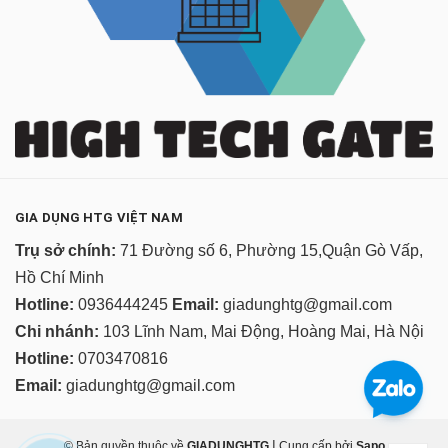
GIA DỤNG HTG VIỆT NAM
Trụ sở chính:
71 Đường số 6, Phường 15,Quận Gò Vấp,
Hồ Chí Minh
Hotline:
0936444245
Email:
giadunghtg@gmail.com
Chi nhánh:
103 Lĩnh Nam, Mai Động, Hoàng Mai, Hà Nội
Hotline:
0703470816
Email:
giadunghtg@gmail.com
|
© Bản quyền thuộc về
GIADUNGHTG
Cung cấp bởi
Sapo