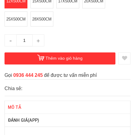
12X500CM
15X500CM
17X500CM
20X500CM
25X500CM
28X500CM
-
+
Thêm vào giỏ hàng
Gọi
0936 444 245
để được tư vấn miễn phí
Chia sẻ:
MÔ TẢ
ĐÁNH GIÁ(APP)