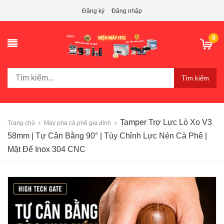
Đăng ký
Đăng nhập
0
Tìm kiếm
Tamper Trợ Lực Lò Xo V3
Trang chủ
Máy pha cà phê gia đình
58mm | Tự Cân Bằng 90° | Tùy Chỉnh Lực Nén Cà Phê |
Mặt Đế Inox 304 CNC