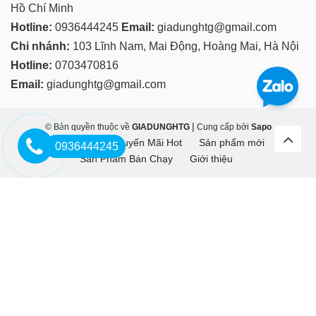
Hồ Chí Minh
Hotline:
0936444245
Email:
giadunghtg@gmail.com
Chi nhánh:
103 Lĩnh Nam, Mai Động, Hoàng Mai, Hà Nội
Hotline:
0703470816
Email:
giadunghtg@gmail.com
|
© Bản quyền thuộc về
GIADUNGHTG
Cung cấp bởi
Sapo
Trang chủ
Khuyến Mãi Hot
Sản phẩm mới
0936444245
Sản Phẩm Bán Chạy
Giới thiệu