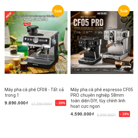
Sale
Sale
Máy pha cà phê CF08 - Tất cả
Máy pha cà phê espresso CF05
trong 1
PRO chuyên nghiệp 58mm
toàn diện DIY, tùy chỉnh linh
9.890.000₫
- 20%
12.390.000₫
hoạt cực ngon
4.590.000₫
- 19%
5.690.000₫