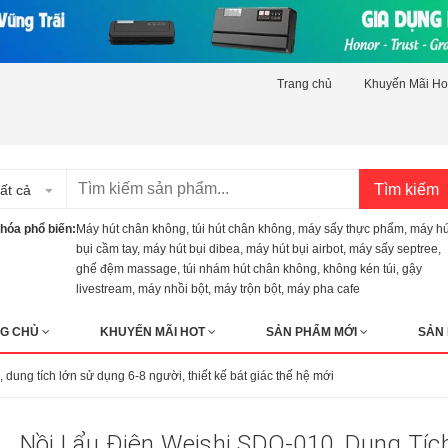
Trang chủ
Khuyến Mãi Ho
Tìm kiếm
ất cả
hóa phổ biến:
Máy hút chân không
,
túi hút chân không
,
máy sấy thực phẩm
,
máy hú
bụi cầm tay
,
máy hút bụi dibea
,
máy hút bụi airbot
,
máy sấy septree
,
ghế đệm massage
,
túi nhám hút chân không
,
không kén túi
,
gậy
livestream
,
máy nhồi bột
,
máy trộn bột
,
máy pha cafe
G CHỦ
KHUYẾN MÃI HOT
SẢN PHẨM MỚI
SẢN
dung tích lớn sử dụng 6-8 người, thiết kế bát giác thế hệ mới
Nồi Lẩu Điện Weishi SDO-010, Dung Tíc