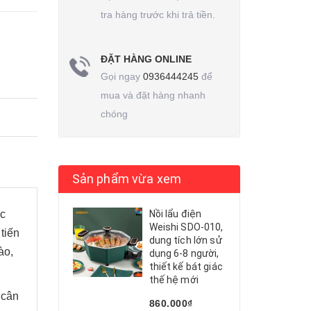
tra hàng trước khi trả tiền.
ĐẶT HÀNG ONLINE
Gọi ngay
0936444245
để
mua và đặt hàng nhanh
chóng
Sản phẩm vừa xem
Nồi lẩu điện
ệc
Weishi SDO-010,
 tiến
dung tích lớn sử
ào,
dụng 6-8 người,
thiết kế bát giác
thế hệ mới
 cân
860.000₫