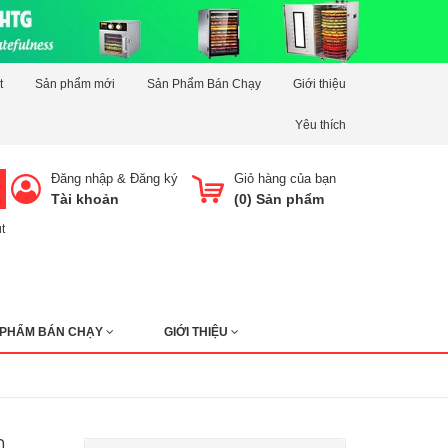
t
Sản phẩm mới
Sản Phẩm Bán Chạy
Giới thiệu
Yêu thích
Đăng nhập
&
Đăng ký
Giỏ hàng của bạn
Tài khoản
(
0
) Sản phẩm
t
 PHẨM BÁN CHẠY
GIỚI THIỆU
h