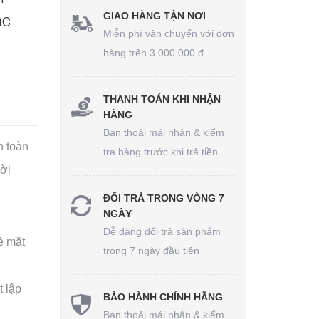
GIAO HÀNG TẬN NƠI
ác
Miễn phí vận chuyển với đơn
hàng trên 3.000.000 đ.
THANH TOÁN KHI NHẬN
HÀNG
Bạn thoải mái nhận & kiểm
n toàn
tra hàng trước khi trả tiền.
ười
ĐỔI TRẢ TRONG VÒNG 7
NGÀY
Dễ dàng đổi trả sản phẩm
ề mặt
trong 7 ngày đầu tiên
t lập
BẢO HÀNH CHÍNH HÃNG
Bạn thoải mái nhận & kiểm