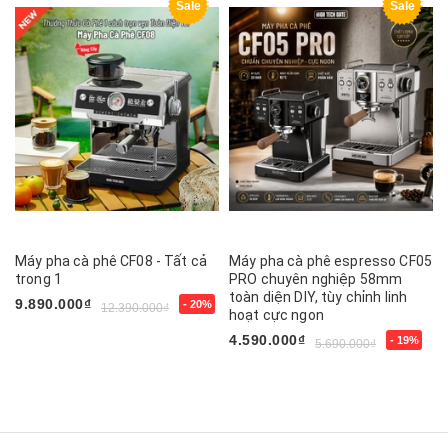
Sale
Sale
Máy pha cà phê CF08 - Tất cả
Máy pha cà phê espresso CF05
trong 1
PRO chuyên nghiệp 58mm
toàn diện DIY, tùy chỉnh linh
9.890.000₫
- 20%
12.390.000₫
hoạt cực ngon
4.590.000₫
- 19%
5.690.000₫