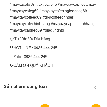
#mayxacafe #mayxaycaphe #mayxaycaphecamtay
#mayxaycafeg69 #mayxaycafesingledoseg69
#mayxaycoffeeg69 #g69coffeegrinder
#mayxaycafechinhhang #mayxaycaphechinhhang
#mayxaycapheg69 #giadunghtg
👉Tư Vấn Và Đặt Hàng
💥HOT LINE : 0936 444 245
💥Zalo : 0936 444 245
💎CẢM ƠN QUÝ KHÁCH
Sản phẩm cùng loại