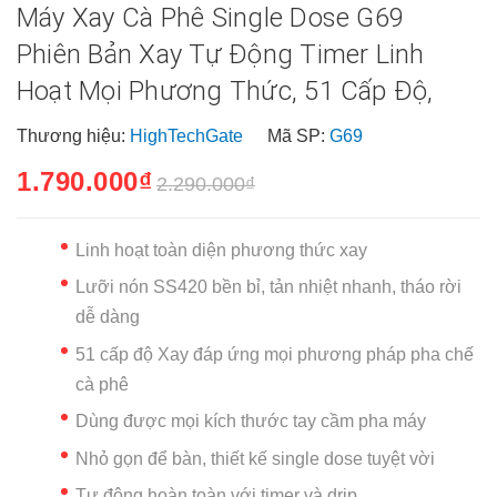
Máy Xay Cà Phê Single Dose G69
Phiên Bản Xay Tự Động Timer Linh
Hoạt Mọi Phương Thức, 51 Cấp Độ,
Thương hiệu:
HighTechGate
Mã SP:
G69
1.790.000₫
2.290.000₫
Linh hoạt toàn diện phương thức xay
Lưỡi nón SS420 bền bỉ, tản nhiệt nhanh, tháo rời
dễ dàng
51 cấp độ Xay đáp ứng mọi phương pháp pha chế
cà phê
Dùng được mọi kích thước tay cầm pha máy
Nhỏ gọn để bàn, thiết kế single dose tuyệt vời
Tự động hoàn toàn với timer và drip