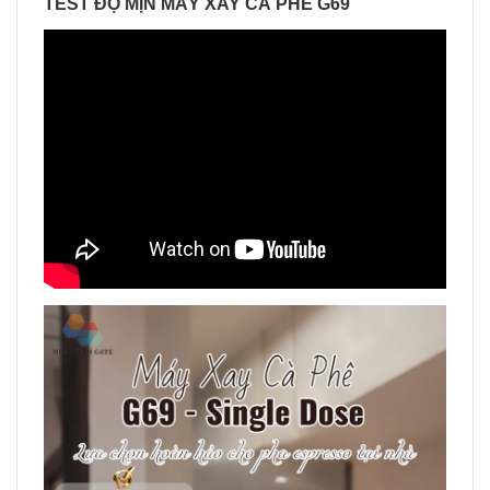
TEST ĐỘ MỊN MÁY XAY CÀ PHÊ G69