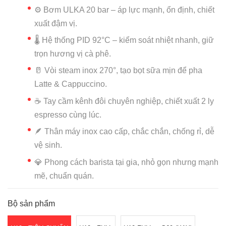
⚙️ Bơm ULKA 20 bar – áp lực mạnh, ổn định, chiết
xuất đậm vị.
🌡️ Hệ thống PID 92°C – kiểm soát nhiệt nhanh, giữ
trọn hương vị cà phê.
🥛 Vòi steam inox 270°, tạo bọt sữa mịn để pha
Latte & Cappuccino.
☕ Tay cầm kênh đôi chuyên nghiệp, chiết xuất 2 ly
espresso cùng lúc.
🪶 Thân máy inox cao cấp, chắc chắn, chống rỉ, dễ
vệ sinh.
💎 Phong cách barista tại gia, nhỏ gọn nhưng mạnh
mẽ, chuẩn quán.
Bộ sản phẩm