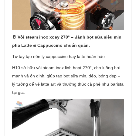
🥛 Vòi steam inox xoay 270° – đánh bọt sữa siêu mịn,
pha Latte & Cappuccino chuẩn quán.
Tự tay tạo nên ly cappuccino hay latte hoàn hảo.
H10 sở hữu vòi steam inox linh hoạt 270°, cho luồng hơi
mạnh và ổn định, giúp tạo bọt sữa mịn, dẻo, bóng đẹp –
lý tưởng để vẽ latte art và thưởng thức cà phê như barista
tại gia.