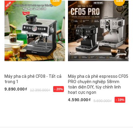
Sale
Sale
Máy pha cà phê CF08 - Tất cả
Máy pha cà phê espresso CF05
trong 1
PRO chuyên nghiệp 58mm
toàn diện DIY, tùy chỉnh linh
9.890.000₫
- 20%
12.390.000₫
hoạt cực ngon
4.590.000₫
- 19%
5.690.000₫