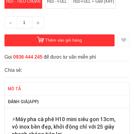
H10 - TIÊU CHUẨN
H10 - FULL
H10 FULL + G69 (XAY)
-
+
Thêm vào giỏ hàng
Gọi
0936 444 245
để được tư vấn miễn phí
Chia sẻ:
MÔ TẢ
ĐÁNH GIÁ(APP)
⚡Máy pha cà phê H10 mini siêu gọn 13cm,
vỏ inox bền đẹp, khởi động chỉ với 25 giây