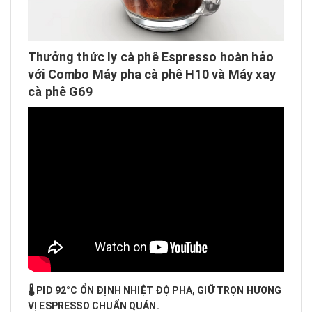
Thưởng thức ly cà phê Espresso hoàn hảo
với Combo Máy pha cà phê H10 và Máy xay
cà phê G69
🌡️ PID 92°C ỔN ĐỊNH NHIỆT ĐỘ PHA, GIỮ TRỌN HƯƠNG
VỊ ESPRESSO CHUẨN QUÁN.