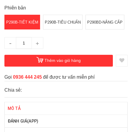
Phiên bản
P290B-TIẾT KIỆM
P290B-TIÊU CHUẨN
P290BD-NÂNG CẤP
-
+
Thêm vào giỏ hàng
Gọi
0936 444 245
để được tư vấn miễn phí
Chia sẻ:
MÔ TẢ
ĐÁNH GIÁ(APP)