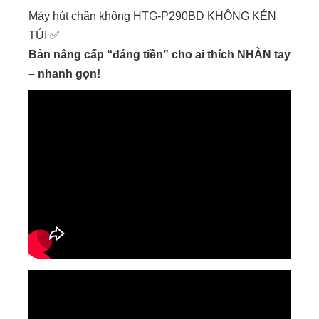
Máy hút chân không HTG-P290BD KHÔNG KÉN
TÚI ✅
Bản nâng cấp “đáng tiền” cho ai thích NHÀN tay
– nhanh gọn!