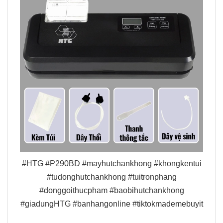
#HTG #P290BD #mayhutchankhong #khongkentui
#tudonghutchankhong #tuitronphang
#donggoithucpham #baobihutchankhong
#giadungHTG #banhangonline #tiktokmademebuyit